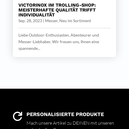
VICTORINOX IM TROLLING-SHOP:
MEISTERHAFTE QUALITÄT TRIFFT
INDIVIDUALITÄT
Sep. 28, 2023
|
Messer
,
Neu im Sortiment
Liebe Outdoor-Enthusiasten, Abenteurer und
Messer-Liebhaber, Wir freuen uns, Ihnen eine
spannende...
PERSONALISIERTE PRODUKTE

Mach unsere Artikel zu DEINEN mit unseren