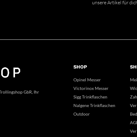
unsere Artikel für dic
SHOP
SH
Opinel Messer
Mei
Victorinox Messer
Wid
 Trollingshop GbR, Ihr
Sigg Trinkflaschen
Zah
Nalgene Trinkflaschen
Ver
Outdoor
Bed
AG
Ver