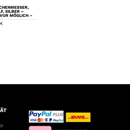
CHENMESSER,
F, SILBER –
VUR MÖGLICH –
5
€
TÄT
ir