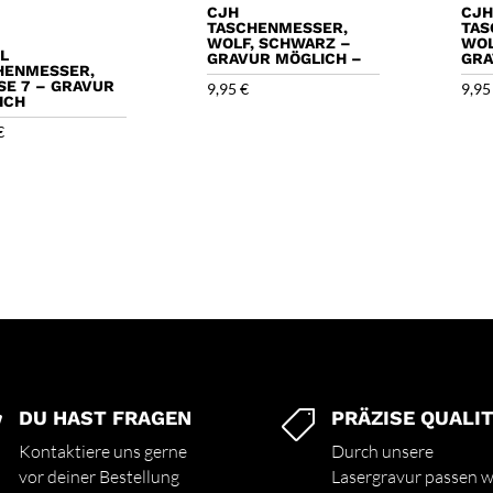
CJH
CJH
TASCHENMESSER,
TAS
WOLF, SCHWARZ –
WOL
L
GRAVUR MÖGLICH –
GRA
HENMESSER,
E 7 – GRAVUR M
9,95
€
9,9
CH
€
DU HAST FRAGEN
PRÄZISE QUALI


Kontaktiere uns gerne
Durch unsere
vor deiner Bestellung
Lasergravur passen w