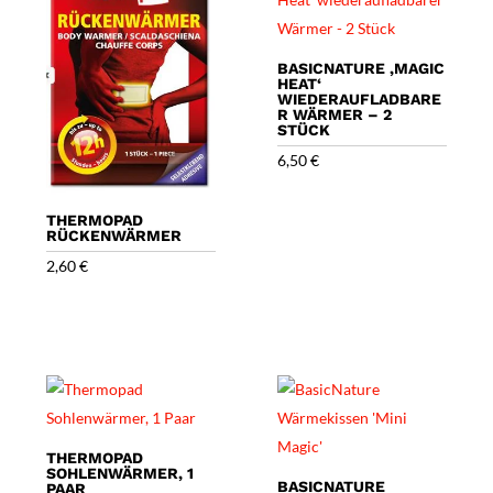
BASICNATURE ‚MAGIC
HEAT‘
WIEDERAUFLADBARE
R WÄRMER – 2
STÜCK
6,50
€
THERMOPAD
RÜCKENWÄRMER
2,60
€
THERMOPAD
SOHLENWÄRMER, 1
BASICNATURE
PAAR