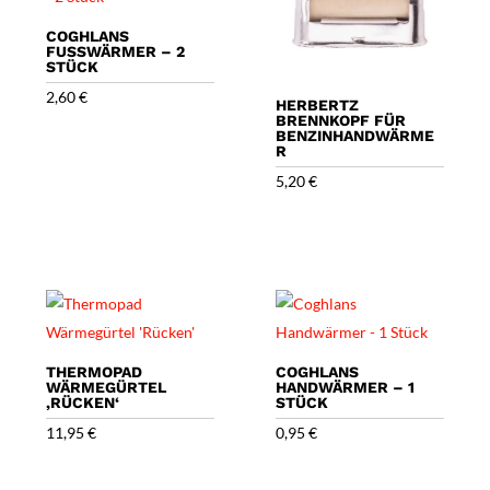
COGHLANS
FUSSWÄRMER – 2 S
TÜCK
2,60
€
HERBERTZ
BRENNKOPF FÜR
BENZINHANDWÄRME
R
5,20
€
THERMOPAD
COGHLANS
WÄRMEGÜRTEL
HANDWÄRMER – 1
‚RÜCKEN‘
STÜCK
11,95
€
0,95
€