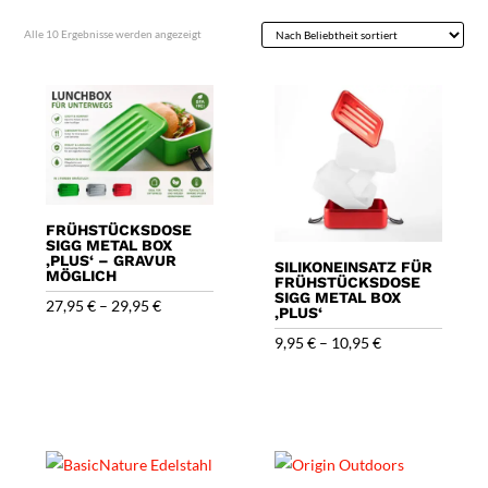
Nach
Alle 10 Ergebnisse werden angezeigt
Beliebtheit
sortiert
FRÜHSTÜCKSDOSE
SIGG METAL BOX
‚PLUS‘ – GRAVUR
SILIKONEINSATZ FÜR
MÖGLICH
FRÜHSTÜCKSDOSE
SIGG METAL BOX
27,95
€
–
29,95
€
‚PLUS‘
9,95
€
–
10,95
€