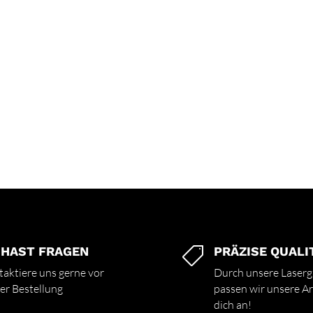
 HAST FRAGEN
PRÄZISE QUALI

aktiere uns gerne vor
Durch unsere Laserg
er Bestellung
passen wir unsere Art
dich an!