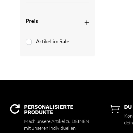
Preis
Artikel im Sale
PERSONALISIERTE
DU


PRODUKTE
Kont
Mach unsere Artikel zu DEINEN
dein
mit unseren individuellen