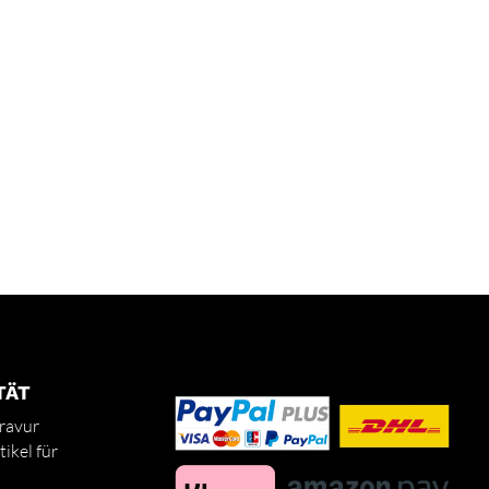
TÄT
ravur
ikel für