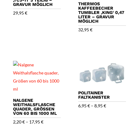
‚TC3-TI‘ 3 TEILIG –
THERMOS
GRAVUR MÖGLICH
KAFFEEBECHER
TUMBLER ‚KING‘ 0,47
29,95
€
LITER – GRAVUR
MÖGLICH
32,95
€
POLITAINER
FALTKANISTER
NALGENE
WEITHALSFLASCHE
6,95
€
–
8,95
€
QUADER, GRÖSSEN V
ON 60 BIS 1000 ML
2,20
€
–
17,95
€