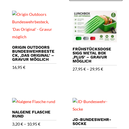
Beliebtheit
sortiert
ORIGIN OUTDOORS
FRÜHSTÜCKSDOSE
BUNDESWEHRBESTE
SIGG METAL BOX
CK, ‚DAS ORIGINAL‘ –
‚PLUS‘ – GRAVUR
GRAVUR MÖGLICH
MÖGLICH
16,95
€
27,95
€
–
29,95
€
NALGENE FLASCHE
RUND
JD-BUNDESWEHR-
SOCKE
3,20
€
–
10,95
€