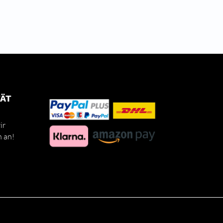
TÄT
ir
h an!