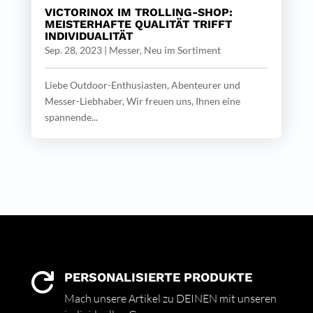
VICTORINOX IM TROLLING-SHOP:
MEISTERHAFTE QUALITÄT TRIFFT
INDIVIDUALITÄT
Sep. 28, 2023
|
Messer
,
Neu im Sortiment
Liebe Outdoor-Enthusiasten, Abenteurer und
Messer-Liebhaber, Wir freuen uns, Ihnen eine
spannende...
PERSONALISIERTE PRODUKTE

Mach unsere Artikel zu DEINEN mit unseren