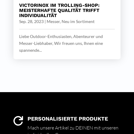
VICTORINOX IM TROLLING-SHOP:
MEISTERHAFTE QUALITÄT TRIFFT
INDIVIDUALITÄT
Sep. 28, 2023
|
Messer
,
Neu im Sortiment
Liebe Outdoor-Enthusiasten, Abenteurer und
Messer-Liebhaber, Wir freuen uns, Ihnen eine
spannende...
PERSONALISIERTE PRODUKTE

Mach unsere Artikel zu DEINEN mit unseren