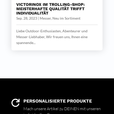
VICTORINOX IM TROLLING-SHOP:
MEISTERHAFTE QUALITÄT TRIFFT
INDIVIDUALITÄT
Sep. 28, 2023
|
Messer
,
Neu im Sortiment
Liebe Outdoor-Enthusiasten, Abenteurer und
Messer-Liebhaber, Wir freuen uns, Ihnen eine
spannende...
PERSONALISIERTE PRODUKTE

Mach unsere Artikel zu DEINEN mit unseren