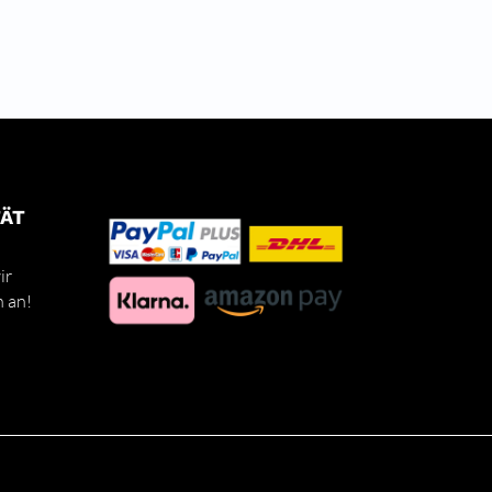
TÄT
ir
h an!