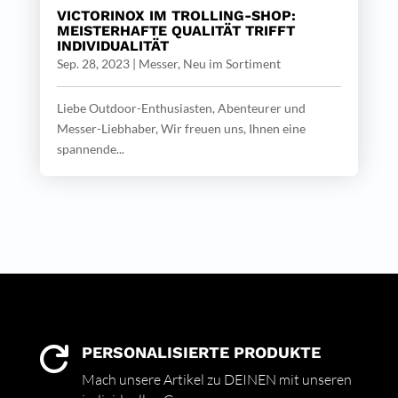
VICTORINOX IM TROLLING-SHOP:
MEISTERHAFTE QUALITÄT TRIFFT
INDIVIDUALITÄT
Sep. 28, 2023
|
Messer
,
Neu im Sortiment
Liebe Outdoor-Enthusiasten, Abenteurer und
Messer-Liebhaber, Wir freuen uns, Ihnen eine
spannende...
PERSONALISIERTE PRODUKTE

Mach unsere Artikel zu DEINEN mit unseren