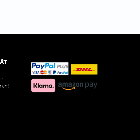
TÄT
ir
h an!