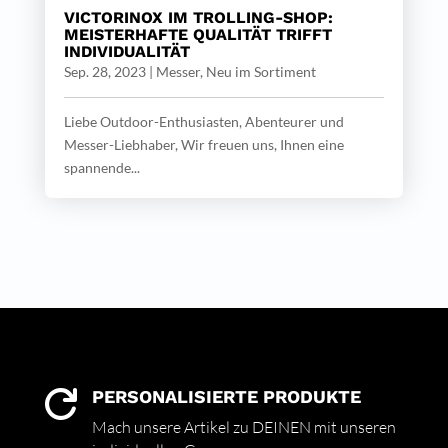
VICTORINOX IM TROLLING-SHOP:
MEISTERHAFTE QUALITÄT TRIFFT
INDIVIDUALITÄT
Sep. 28, 2023
|
Messer
,
Neu im Sortiment
Liebe Outdoor-Enthusiasten, Abenteurer und
Messer-Liebhaber, Wir freuen uns, Ihnen eine
spannende...
PERSONALISIERTE PRODUKTE

Mach unsere Artikel zu DEINEN mit unseren