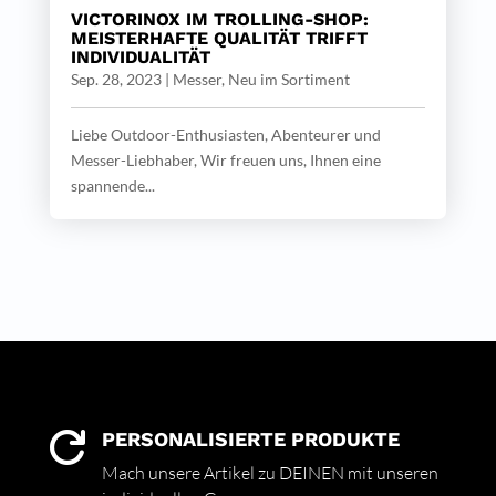
VICTORINOX IM TROLLING-SHOP:
MEISTERHAFTE QUALITÄT TRIFFT
INDIVIDUALITÄT
Sep. 28, 2023
|
Messer
,
Neu im Sortiment
Liebe Outdoor-Enthusiasten, Abenteurer und
Messer-Liebhaber, Wir freuen uns, Ihnen eine
spannende...
PERSONALISIERTE PRODUKTE

Mach unsere Artikel zu DEINEN mit unseren