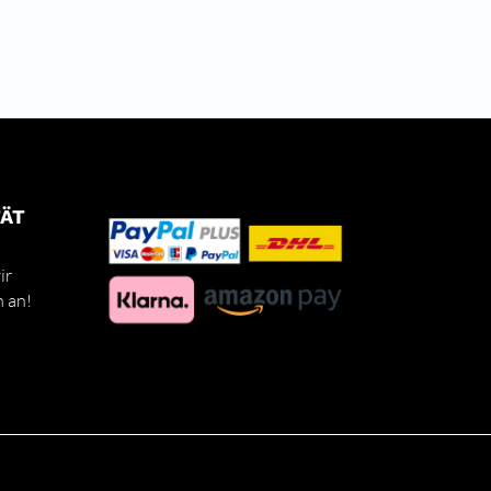
TÄT
ir
h an!