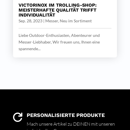
VICTORINOX IM TROLLING-SHOP:
MEISTERHAFTE QUALITÄT TRIFFT
INDIVIDUALITÄT
Sep. 28, 2023
|
Messer
,
Neu im Sortiment
Liebe Outdoor-Enthusiasten, Abenteurer und
Messer-Liebhaber, Wir freuen uns, Ihnen eine
spannende...
PERSONALISIERTE PRODUKTE

Mach unsere Artikel zu DEINEN mit unseren