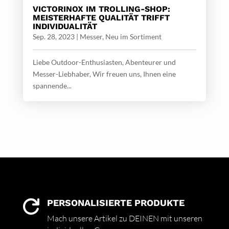
VICTORINOX IM TROLLING-SHOP:
MEISTERHAFTE QUALITÄT TRIFFT
INDIVIDUALITÄT
Sep. 28, 2023
|
Messer
,
Neu im Sortiment
Liebe Outdoor-Enthusiasten, Abenteurer und
Messer-Liebhaber, Wir freuen uns, Ihnen eine
spannende...
PERSONALISIERTE PRODUKTE

Mach unsere Artikel zu DEINEN mit unseren