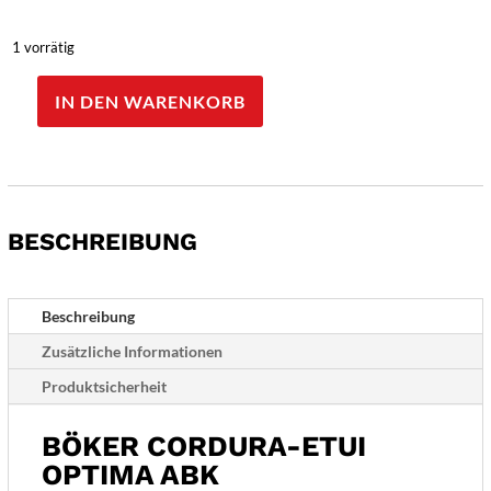
1 vorrätig
IN DEN WARENKORB
Böker
Cordura-
Etui
Optima
ABK
BESCHREIBUNG
Menge
Beschreibung
Zusätzliche Informationen
Produktsicherheit
BÖKER CORDURA-ETUI
OPTIMA ABK