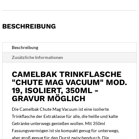
Mag
Vacuum"
Mod.
19,
BESCHREIBUNG
Isoliert,
350ml
-
Beschreibung
Gravur
Zusätzliche Informationen
möglich
Menge
CAMELBAK TRINKFLASCHE
"CHUTE MAG VACUUM" MOD.
19, ISOLIERT, 350ML -
GRAVUR MÖGLICH
Die Camelbak Chute Mag Vacuum ist eine isolierte
Trinkflasche der Extraklasse für alle, die heiße und kalte
Getränke unterwegs genießen wollen. Mit 350ml
Fassungsvermögen ist sie kompakt genug für unterwegs,
aber groß genug für den Durst zwischendurch. Die