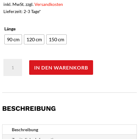
inkl. MwSt. zzgl.
Versandkosten
Lieferzeit: 2-3 Tage*
Länge
90 cm
120 cm
150 cm
Coghlans
IN DEN WARENKORB
'Arno'
Spannriemen
-
2
Stück
Menge
BESCHREIBUNG
Beschreibung