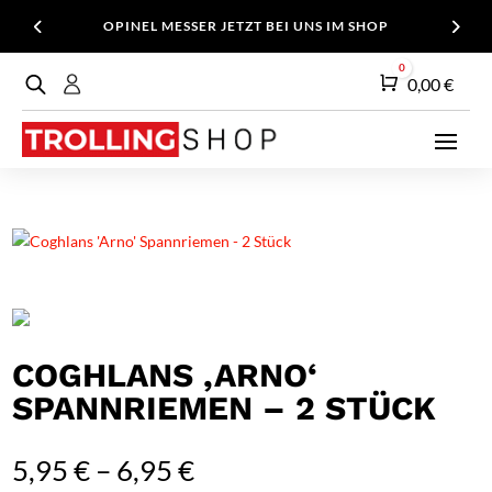
OPINEL MESSER JETZT BEI UNS IM SHOP
0
Warenkorb
0,00
€
COGHLANS ‚ARNO‘
SPANNRIEMEN – 2 STÜCK
5,95
€
–
6,95
€