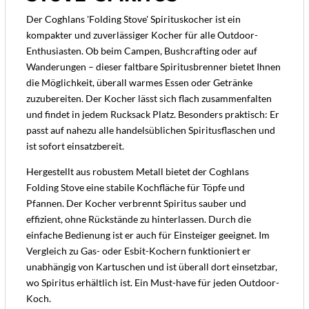
Der Coghlans 'Folding Stove' Spirituskocher ist ein
kompakter und zuverlässiger Kocher für alle Outdoor-
Enthusiasten. Ob beim Campen, Bushcrafting oder auf
Wanderungen – dieser faltbare Spiritusbrenner bietet Ihnen
die Möglichkeit, überall warmes Essen oder Getränke
zuzubereiten. Der Kocher lässt sich flach zusammenfalten
und findet in jedem Rucksack Platz. Besonders praktisch: Er
passt auf nahezu alle handelsüblichen Spiritusflaschen und
ist sofort einsatzbereit.
Hergestellt aus robustem Metall bietet der Coghlans
Folding Stove eine stabile Kochfläche für Töpfe und
Pfannen. Der Kocher verbrennt Spiritus sauber und
effizient, ohne Rückstände zu hinterlassen. Durch die
einfache Bedienung ist er auch für Einsteiger geeignet. Im
Vergleich zu Gas- oder Esbit-Kochern funktioniert er
unabhängig von Kartuschen und ist überall dort einsetzbar,
wo Spiritus erhältlich ist. Ein Must-have für jeden Outdoor-
Koch.