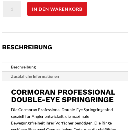
Cormoran
IN DEN WARENKORB
Professional
Double-
Eye
Springringe
Menge
BESCHREIBUNG
Beschreibung
Zusätzliche Informationen
CORMORAN PROFESSIONAL
DOUBLE-EYE SPRINGRINGE
Die Cormoran Professional Double-Eye Springringe sind
speziell für Angler entwickelt, die maximale
Bewegungsfreiheit ihrer Vorfächer benötigen. Die Ringe
verfügen über zwei Ösen an jedem Ende, was dir vielfältige