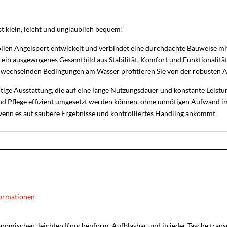
t klein, leicht und unglaublich bequem!
ollen Angelsport entwickelt und verbindet eine durchdachte Bauweise mit
ein ausgewogenes Gesamtbild aus Stabilität, Komfort und Funktionalität,
ei wechselnden Bedingungen am Wasser profitieren Sie von der robusten
seitige Ausstattung, die auf eine lange Nutzungsdauer und konstante Leist
nd Pflege effizient umgesetzt werden können, ohne unnötigen Aufwand im 
 wenn es auf saubere Ergebnisse und kontrolliertes Handling ankommt.
ormationen
rgonomischen, leichten Knochenform. Aufblasbar und in jeder Tasche transp