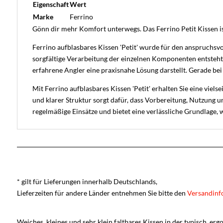
Eigenschaft
Wert
Marke
Ferrino
Gönn dir mehr Komfort unterwegs. Das Ferrino Petit Kissen is
Ferrino aufblasbares Kissen 'Petit' wurde für den anspruchsv
sorgfältige Verarbeitung der einzelnen Komponenten entsteht 
erfahrene Angler eine praxisnahe Lösung darstellt. Gerade b
Mit Ferrino aufblasbares Kissen 'Petit' erhalten Sie eine viel
und klarer Struktur sorgt dafür, dass Vorbereitung, Nutzung u
regelmäßige Einsätze und bietet eine verlässliche Grundlage,
* gilt für Lieferungen innerhalb Deutschlands,
Lieferzeiten für andere Länder entnehmen Sie bitte den
Versandinf
Weiches, kleines und sehr klein faltbares Kissen in der typisch, e