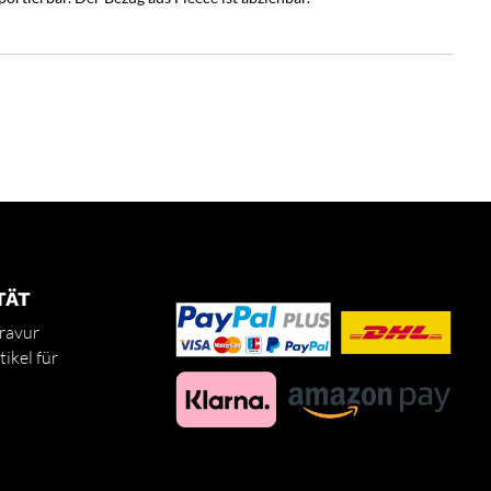
TÄT
ravur
ikel für