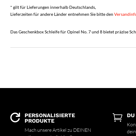
* gilt für Lieferungen innerhalb Deutschlands,
Lieferzeiten für andere Länder entnehmen Sie bitte den
Versandinf
Das Geschenkbox Schleife für Opinel No. 7 und 8 bietet präzise Schn
PERSONALISIERTE
DU


PRODUKTE
Kont
Mach unsere Artikel zu DEINEN
dein