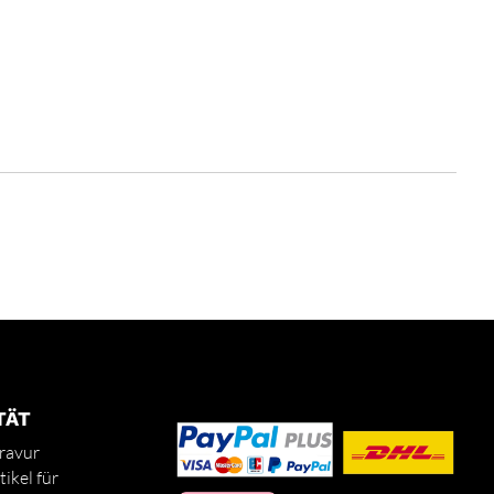
TÄT
ravur
ikel für