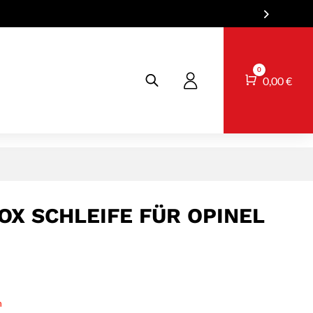
0
Warenkorb
0,00
€
X SCHLEIFE FÜR OPINEL
n