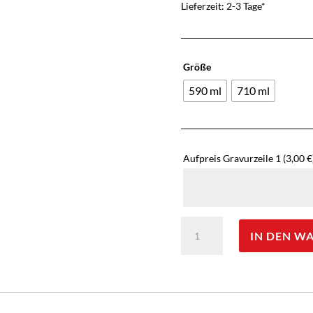
Lieferzeit: 2-3 Tage*
Größe
590 ml
710 ml
Aufpreis Gravurzeile 1
(3,00 €
GSI
IN DEN W
OUTDOORS
Edelstahlbecher
mit
Klappgriff
Menge