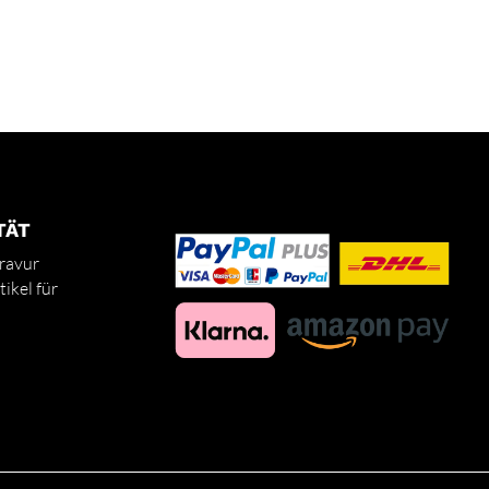
TÄT
ravur
ikel für