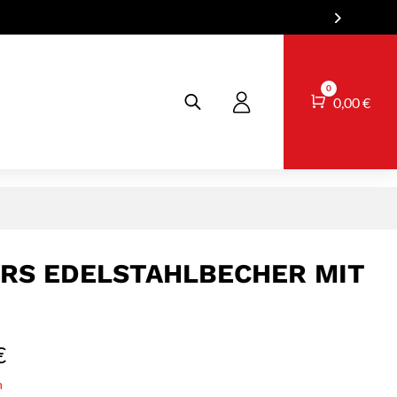
0
Warenkorb
0,00
€
RS EDELSTAHLBECHER MIT
€
n