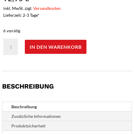
inkl. MwSt. zzgl.
Versandkosten
Lieferzeit: 2-3 Tage*
6 vorrätig
Güde
IN DEN WARENKORB
Alpha
Porterhouse
Steakmesser
-
Gravur
möglich
BESCHREIBUNG
-
Menge
Beschreibung
Zusätzliche Informationen
Produktsicherheit