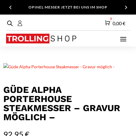
OPINEL MESSER JETZT BEI UNS IM SHOP
0
Warenkorb
0,00
€
GÜDE ALPHA
PORTERHOUSE
STEAKMESSER – GRAVUR
MÖGLICH –
92,95
€