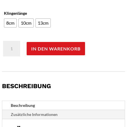
Klingenlänge
8cm
10cm
13cm
Güde
IN DEN WARENKORB
Alpha
Spickmesser
-
Gravur
möglich
-
BESCHREIBUNG
Menge
Beschreibung
Zusätzliche Informationen