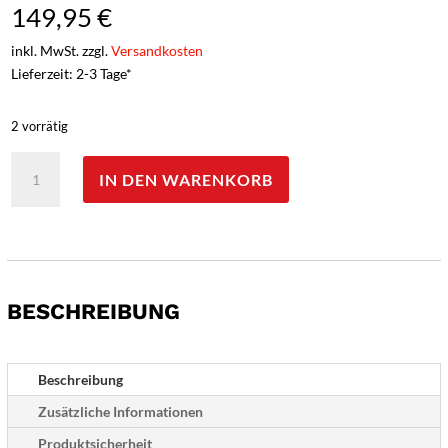
149,95
€
inkl. MwSt. zzgl.
Versandkosten
Lieferzeit: 2-3 Tage*
2 vorrätig
Güde
IN DEN WARENKORB
Hartkäsemesser,
geschmiedet,
Edition
Jeunes
Restaurateurs,
Griff:
BESCHREIBUNG
Birnenholz
Menge
Beschreibung
Zusätzliche Informationen
Produktsicherheit