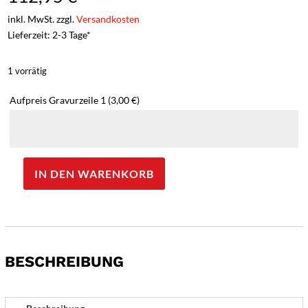
inkl. MwSt. zzgl.
Versandkosten
Lieferzeit: 2-3 Tage*
1 vorrätig
Aufpreis Gravurzeile 1
(3,00 €)
IN DEN WARENKORB
Güde
Kappa
Schinkenmesser
mit
Wellen
BESCHREIBUNG
-
Gravur
möglich
-