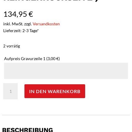
134,95
€
inkl. MwSt. zzgl.
Versandkosten
Lieferzeit: 2-3 Tage*
2 vorrätig
Aufpreis Gravurzeile 1
(3,00 €)
Hartkopf-
IN DEN WARENKORB
Solingen
Taschenmesser,
1.4110Stahl,
Ebenholz
-
Gravur
BESCHREIBUNG