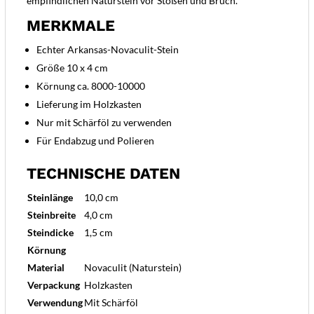
empfindlichen Naturstein vor Stößen und Bruch.
MERKMALE
Echter Arkansas-Novaculit-Stein
Größe 10 x 4 cm
Körnung ca. 8000-10000
Lieferung im Holzkasten
Nur mit Schärföl zu verwenden
Für Endabzug und Polieren
TECHNISCHE DATEN
Steinlänge
10,0 cm
Steinbreite
4,0 cm
Steindicke
1,5 cm
Körnung
Material
Novaculit (Naturstein)
Verpackung
Holzkasten
Verwendung
Mit Schärföl