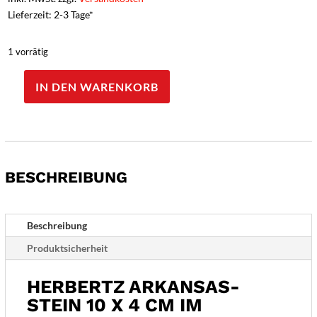
Lieferzeit: 2-3 Tage*
1 vorrätig
IN DEN WARENKORB
Herbertz
Echter
ArkansasStein,
10
x
BESCHREIBUNG
4
cm,
im
Holzkasten
Beschreibung
Menge
Produktsicherheit
HERBERTZ ARKANSAS-
STEIN 10 X 4 CM IM