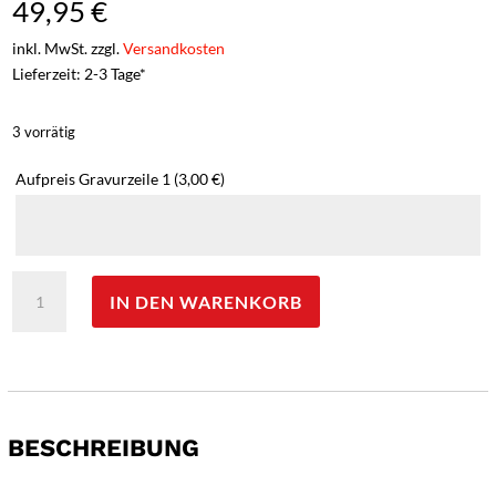
49,95
€
inkl. MwSt. zzgl.
Versandkosten
Lieferzeit: 2-3 Tage*
3 vorrätig
Aufpreis Gravurzeile 1
(3,00 €)
Herbertz
IN DEN WARENKORB
Gürtelmesser
Micarta
-
Gravur
möglich
-
BESCHREIBUNG
Menge