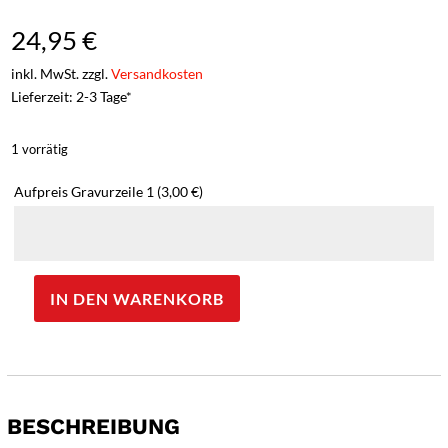
24,95
€
inkl. MwSt. zzgl.
Versandkosten
Lieferzeit: 2-3 Tage*
1 vorrätig
Aufpreis Gravurzeile 1
(3,00 €)
IN DEN WARENKORB
Herbertz
Rettungsmesser,
Stahl
AISI
420
BESCHREIBUNG
-
Gravur