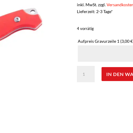
inkl. MwSt. zzgl.
Versandkoste
Lieferzeit: 2-3 Tage*
4 vorrätig
Aufpreis Gravurzeile 1
(3,00 €
Herbertz
IN DEN W
Selektion
Kindermesser
mit
Lederscheide
-
rot,
Gravur
möglich
Menge