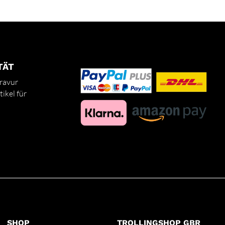
TÄT
ravur
ikel für
SHOP
TROLLINGSHOP GBR