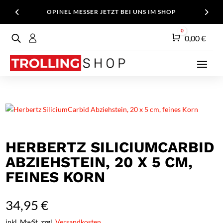
OPINEL MESSER JETZT BEI UNS IM SHOP
0
Warenkorb
0,00
€
HERBERTZ SILICIUMCARBID
ABZIEHSTEIN, 20 X 5 CM,
FEINES KORN
34,95
€
inkl. MwSt. zzgl.
Versandkosten