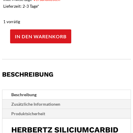
Lieferzeit: 2-3 Tage*
1 vorrätig
IN DEN WARENKORB
Herbertz
SiliciumCarbid
Abziehstein,
20
x
BESCHREIBUNG
5
cm,
feines
Korn
Beschreibung
Menge
Zusätzliche Informationen
Produktsicherheit
HERBERTZ SILICIUMCARBID