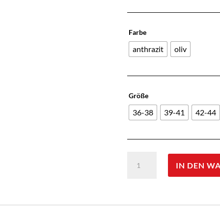
Farbe
anthrazit
oliv
Größe
36-38
39-41
42-44
JD
IN DEN W
Sommer
Silberionen-
Jagdsocke
Menge