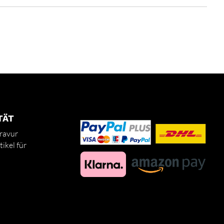
TÄT
ravur
ikel für