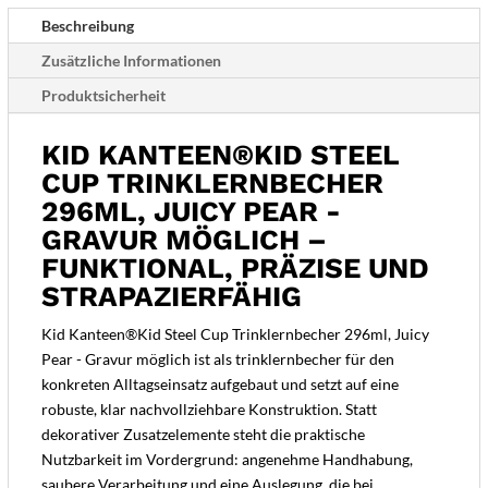
-
Beschreibung
Gravur
Zusätzliche Informationen
möglich
Produktsicherheit
Menge
KID KANTEEN®KID STEEL
CUP TRINKLERNBECHER
296ML, JUICY PEAR -
GRAVUR MÖGLICH –
FUNKTIONAL, PRÄZISE UND
STRAPAZIERFÄHIG
Kid Kanteen®Kid Steel Cup Trinklernbecher 296ml, Juicy
Pear - Gravur möglich ist als trinklernbecher für den
konkreten Alltagseinsatz aufgebaut und setzt auf eine
robuste, klar nachvollziehbare Konstruktion. Statt
dekorativer Zusatzelemente steht die praktische
Nutzbarkeit im Vordergrund: angenehme Handhabung,
saubere Verarbeitung und eine Auslegung, die bei