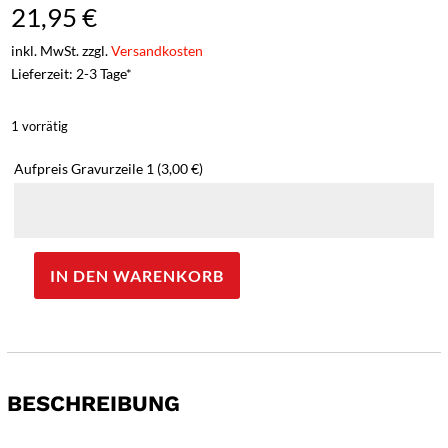
21,95
€
inkl. MwSt. zzgl.
Versandkosten
Lieferzeit: 2-3 Tage*
1 vorrätig
Aufpreis Gravurzeile 1
(3,00 €)
IN DEN WARENKORB
Kid
Kanteen®Kid
Steel
Cup
Trinklernbecher
BESCHREIBUNG
296ml,
Juicy
Pear