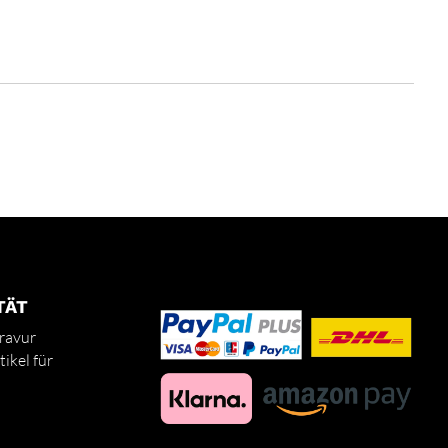
TÄT
ravur
ikel für