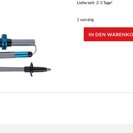
Lieferzeit: 2-3 Tage*
1 vorrätig
IN DEN WARENK
Komperdell
C7
Carbon-
Ti
Vario
Faltstock
-
115
-
135
cm
1
Paar
Menge