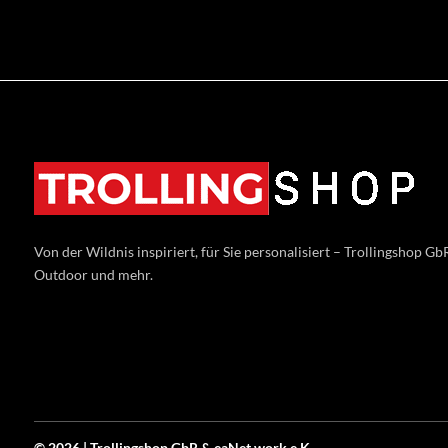
Von der Wildnis inspiriert, für Sie personalisiert – Trollingshop GbR
Outdoor und mehr.
© 2026 | Trollingshop GbR &
eaNet.
work
e.K.