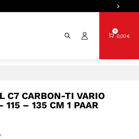
0
Warenkorb
0,00
€
 C7 CARBON-TI VARIO
 115 – 135 CM 1 PAAR
n