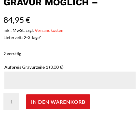
GRAVUR MÖGLICH –
84,95
€
inkl. MwSt. zzgl.
Versandkosten
Lieferzeit: 2-3 Tage*
2 vorrätig
Aufpreis Gravurzeile 1
(3,00 €)
Marttiini
IN DEN WARENKORB
Jagdmesser,
rostfreie
Klinge
12,7cm,
schwarz
beschichtet