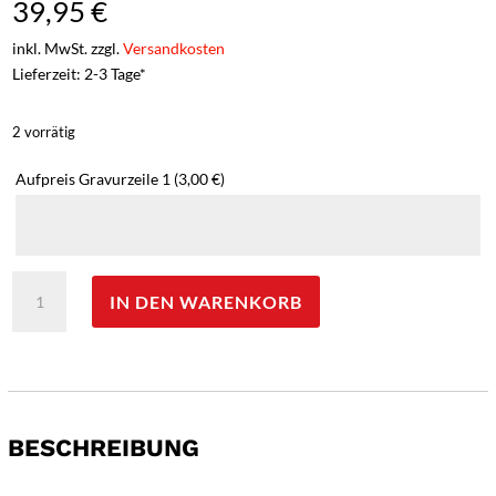
39,95
€
inkl. MwSt. zzgl.
Versandkosten
Lieferzeit: 2-3 Tage*
2 vorrätig
Aufpreis Gravurzeile 1
(3,00 €)
Morakniv
IN DEN WARENKORB
FLOATING
SERRATED
KNIFE
-
Gravur
möglich
BESCHREIBUNG
-
Menge