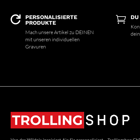
PERSONALISIERTE
DU


PRODUKTE
Kont
Mach unsere Artikel zu DEINEN
dein
mit unseren individuellen
Gravuren
Von der Wildnis inspiriert, für Sie personalisiert – Trollingshop GbR