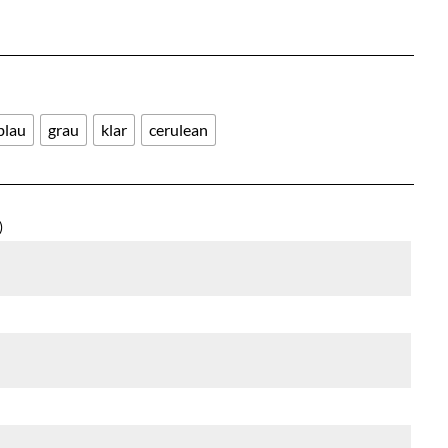
blau
grau
klar
cerulean
)