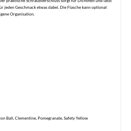
er praktische Schraubverschluss sorgt für Dichtheit und lässt
 für jeden Geschmack etwas dabei. Die Flasche kann optional
eigene Organisation.
elon Ball, Clementine, Pomegranate, Safety Yellow