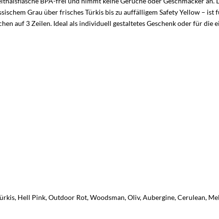
Weithalsflasche BPA-frei und nimmt keine Gerüche oder Geschmäcker an. D
sischem Grau über frisches Türkis bis zu auffälligem Safety Yellow – ist
en auf 3 Zeilen. Ideal als individuell gestaltetes Geschenk oder für die 
 Türkis, Hell Pink, Outdoor Rot, Woodsman, Oliv, Aubergine, Cerulean, M