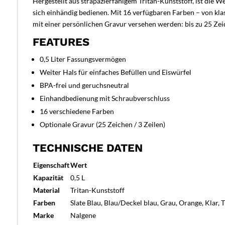
Hergestellt aus strapazierfähigem Tritan-Kunststoff, ist die 
sich einhändig bedienen. Mit 16 verfügbaren Farben – von klas
mit einer persönlichen Gravur versehen werden: bis zu 25 Zeich
FEATURES
0,5 Liter Fassungsvermögen
Weiter Hals für einfaches Befüllen und Eiswürfel
BPA-frei und geruchsneutral
Einhandbedienung mit Schraubverschluss
16 verschiedene Farben
Optionale Gravur (25 Zeichen / 3 Zeilen)
TECHNISCHE DATEN
Eigenschaft
Wert
Kapazität
0,5 L
Material
Tritan-Kunststoff
Farben
Slate Blau, Blau/Deckel blau, Grau, Orange, Klar,
Marke
Nalgene