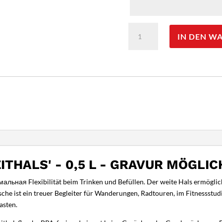
Nalgene
IN DEN W
Trinkflasche
'Weithals'
-
0,5
L
-
Gravur
möglich
Menge
THALS' - 0,5 L - GRAVUR MÖGLIC
имальная Flexibilität beim Trinken und Befüllen. Der weite Hals ermögli
he ist ein treuer Begleiter für Wanderungen, Radtouren, im Fitnessstudi
asten.