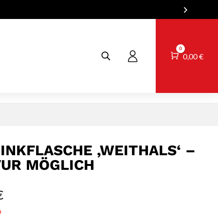
0
Warenkorb
0,00
€
INKFLASCHE ‚WEITHALS‘ –
AVUR MÖGLICH
€
n