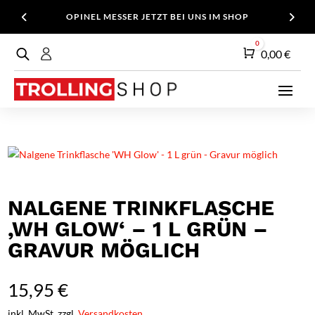
OPINEL MESSER JETZT BEI UNS IM SHOP
0
Warenkorb
0,00
€
NALGENE TRINKFLASCHE
‚WH GLOW‘ – 1 L GRÜN –
GRAVUR MÖGLICH
15,95
€
inkl. MwSt. zzgl.
Versandkosten