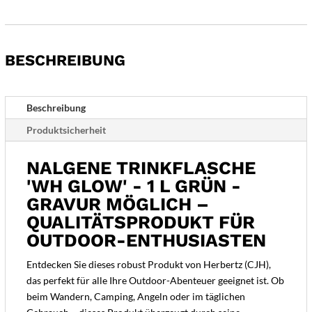
'WH
Glow'
-
BESCHREIBUNG
1
L
grün
-
Beschreibung
Gravur
Produktsicherheit
möglich
Menge
NALGENE TRINKFLASCHE
'WH GLOW' - 1 L GRÜN -
GRAVUR MÖGLICH –
QUALITÄTSPRODUKT FÜR
OUTDOOR-ENTHUSIASTEN
Entdecken Sie dieses robust Produkt von Herbertz (CJH),
das perfekt für alle Ihre Outdoor-Abenteuer geeignet ist. Ob
beim Wandern, Camping, Angeln oder im täglichen