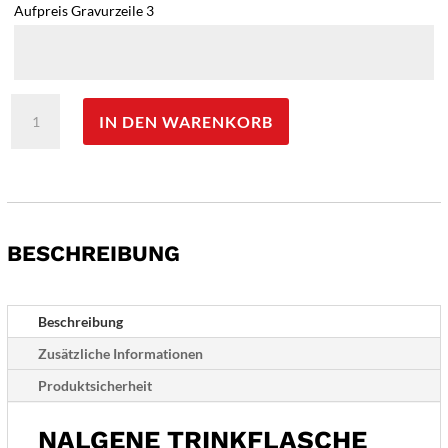
Aufpreis Gravurzeile 3
Nalgene
IN DEN WARENKORB
Trinkflasche
"WH
Sustain"
(
zu
50
BESCHREIBUNG
%
aus
zertifizierten
Beschreibung
recycelten
Zusätzliche Informationen
Materialien
)
Produktsicherheit
0,5
Liter,
NALGENE TRINKFLASCHE