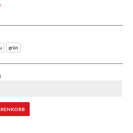
n
u
grün
)
ARENKORB