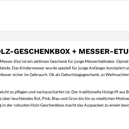
+
Messer-
Etui
-
Gravur
möglich
Menge
OLZ-GESCHENKBOX + MESSER-ETU
sser-Etui ist ein zeitloses Geschenk für junge Messerliebhaber. Opinel s
 Hände. Das Kindermesser wurde speziell für junge Anfänger konzipiert u
esser sicher im Gebrauch. Ob als Geburtstagsgeschenk, zu Weihnachten 
leicht zu pflegen und nachzuschärfen ist. Der traditionelle Holzgriff aus
über leuchtendes Rot, Pink, Blau und Grün bis hin zu niedlichen Motiven
ng in der robusten Holz-Geschenkbox macht das Auspacken zu einem beso