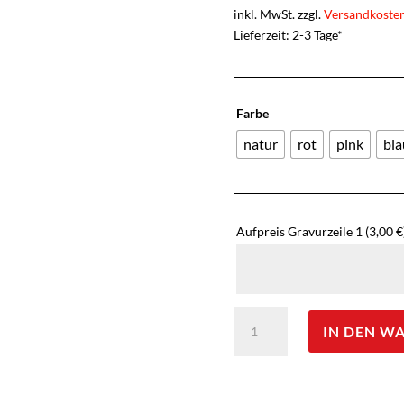
inkl. MwSt. zzgl.
Versandkoste
Lieferzeit: 2-3 Tage*
Farbe
natur
rot
pink
bla
Aufpreis Gravurzeile 1
(3,00 €
Opinel
IN DEN W
Kindermesser
in
Holz-
Geschenkbox