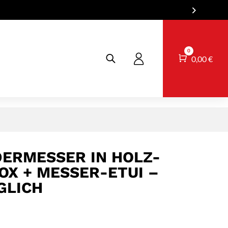
0
Warenkorb
0,00
€
DERMESSER IN HOLZ-
X + MESSER-ETUI –
GLICH