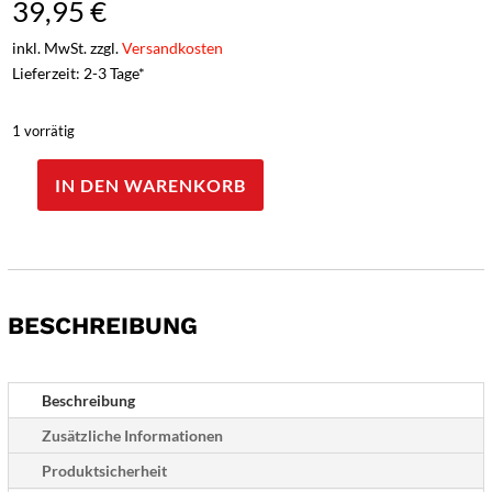
39,95
€
inkl. MwSt. zzgl.
Versandkosten
Lieferzeit: 2-3 Tage*
1 vorrätig
IN DEN WARENKORB
Opinel
Küchenmesser-
Set
LES
ESSENTIELS
BESCHREIBUNG
Art
Deco,
4-
teilig
Beschreibung
Menge
Zusätzliche Informationen
Produktsicherheit