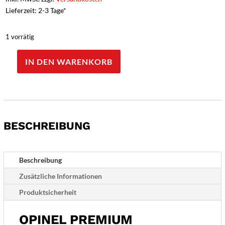
Lieferzeit: 2-3 Tage*
1 vorrätig
IN DEN WARENKORB
Opinel
Premium
Messerblock
für
8
BESCHREIBUNG
Messer
Menge
Beschreibung
Zusätzliche Informationen
Produktsicherheit
OPINEL PREMIUM