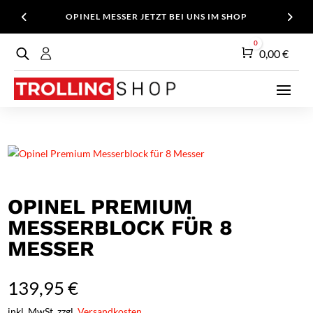
OPINEL MESSER JETZT BEI UNS IM SHOP
0
Warenkorb
0,00
€
OPINEL PREMIUM
MESSERBLOCK FÜR 8
MESSER
139,95
€
inkl. MwSt. zzgl.
Versandkosten