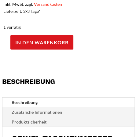
inkl. MwSt. zzgl.
Versandkosten
Lieferzeit: 2-3 Tage*
1 vorrätig
IN DEN WARENKORB
Opinel
Taschenmesser
Etui
Outdoor
braun
BESCHREIBUNG
L
Menge
Beschreibung
Zusätzliche Informationen
Produktsicherheit