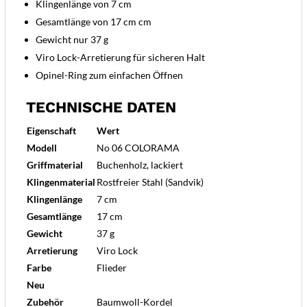
Klingenlänge von 7 cm
Gesamtlänge von 17 cm cm
Gewicht nur 37 g
Viro Lock-Arretierung für sicheren Halt
Opinel-Ring zum einfachen Öffnen
TECHNISCHE DATEN
Eigenschaft
Wert
Modell
No 06 COLORAMA
Griffmaterial
Buchenholz, lackiert
Klingenmaterial
Rostfreier Stahl (Sandvik)
Klingenlänge
7 cm
Gesamtlänge
17 cm
Gewicht
37 g
Arretierung
Viro Lock
Farbe
Flieder
Neu
Zubehör
Baumwoll-Kordel