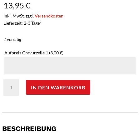
13,95
€
inkl. MwSt. zzgl.
Versandkosten
Lieferzeit: 2-3 Tage*
2 vorrätig
Aufpreis Gravurzeile 1
(3,00 €)
Opinel
IN DEN WARENKORB
Taschenmesser
No
06
COLORAMA,
flieder,
rostfrei,
BESCHREIBUNG
Kordel
-