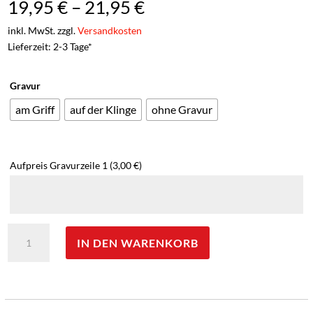
19,95
€
–
21,95
€
inkl. MwSt. zzgl.
Versandkosten
Lieferzeit: 2-3 Tage*
Gravur
am Griff
auf der Klinge
ohne Gravur
Aufpreis Gravurzeile 1
(3,00 €)
Opinel
IN DEN WARENKORB
Taschenmesser
No
08,
Olive,
rostfrei